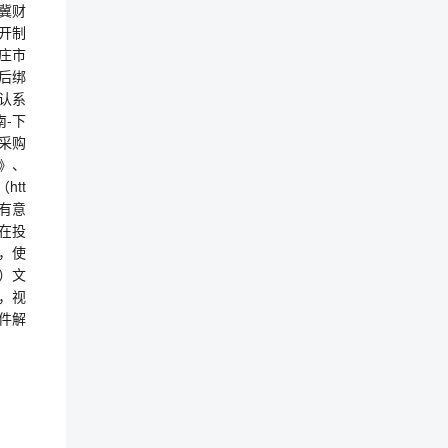
冀财
分开制
庄市
后绑
互认系
-下
采购
》、
htt
凡有意
在投
具，使
）文
，视
件解