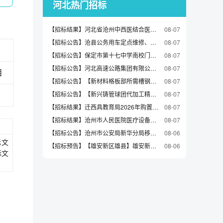
河北热门招标
【招标结果】河北省沧州中西医结合医院液氧供应服务项目中标公告
08-07
【招标公告】沧县公务用车定点维修、定点保险、定点加油项目采购招标公告
08-07
【招标公告】保定市第十七中学南校门及校园民国老校门复建工程招标公告
08-07
【招标公告】河北高速公路集团有限公司2026年机电养护工程施工（第一批）招标公告
08-07
目
【招标公告】【新材料格板部所需槽钢采购】采购公告
08-07
【招标公告】【新兴铸管球团代加工精粉采购0806】采购公告
08-07
【招标结果】迁西具教育局2026年购置第二幼儿园等园所玩教县项目（一）询价成交公告
08-07
【招标结果】沧州市人民医院医疗设备更新购置项目（一）03包、04包中标公告（三次）
08-07
【招标公告】沧州市公安局新华分局移动警务终端服务采购项目（三次）招标公告
08-06
标文
【招标预告】【雄安新区雄县】雄安新区雄县组团供水设施更新改造工程（二期）监理预公示（含招标文件）
08-06
标文