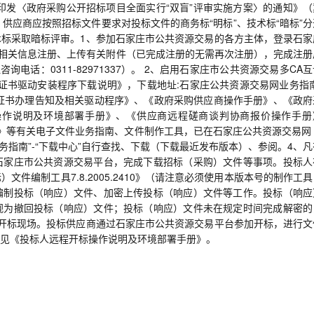
印发〈政府采购公开招标项目全面实行“双盲”评审实施方案〉的通知》（
审。供应商应按照招标文件要求对投标文件的商务标“明标”、技术标“暗标”
标采取暗标评审。1、参加石家庄市公共资源交易的各方主体，登录石家
写相关信息注册、上传有关附件（已完成注册的无需再次注册），完成注册
电话：0311-82971337）。 2、启用石家庄市公共资源交易多CA
A证书驱动安装程序下载说明》，下载地址:石家庄公共资源交易网业务指南
字证书办理告知及相关驱动程序》、《政府采购供应商操作手册》、《政府
操作说明及环境部署手册》、《供应商远程磋商谈判协商报价操作手册
410》等有关电子文件业务指南、文件制作工具，已在石家庄公共资源交易网（
请登录该网站“业务指南”-“下载中心”自行查找、下载（下载最近发布版本）、参阅。4、
石家庄市公共资源交易平台，完成下载招标（采购）文件等事项。投标人
件编制工具7.8.2005.2410》（请注意必须使用本版本号的制作工
编制投标（响应）文件、加密上传投标（响应）文件等工作。投标（响应
视为撤回投标（响应）文件；投标（响应）文件未在规定时间完成解密的
开标现场。投标供应商通过石家庄市公共资源交易平台参加开标，进行文
见《投标人远程开标操作说明及环境部署手册》。