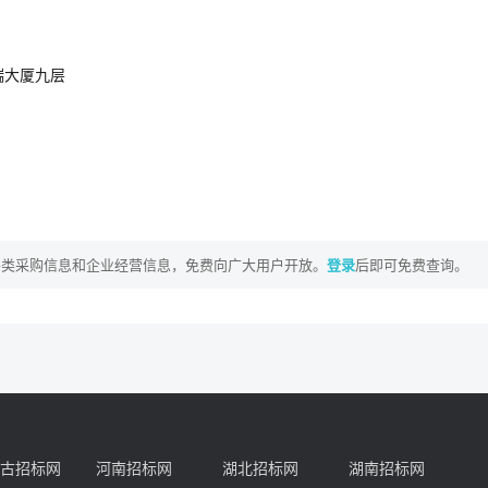
瑞大厦九层
各类采购信息和企业经营信息，免费向广大用户开放。
登录
后即可免费查询。
古招标网
河南招标网
湖北招标网
湖南招标网