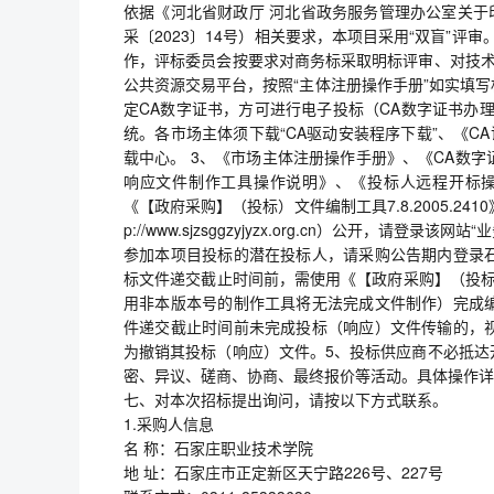
依据《河北省财政厅 河北省政务服务管理办公室关于
采〔2023〕14号）相关要求，本项目采用“双盲”评
作，评标委员会按要求对商务标采取明标评审、对技术
公共资源交易平台，按照“主体注册操作手册”如实填
定CA数字证书，方可进行电子投标（CA数字证书办理咨询
统。各市场主体须下载“CA驱动安装程序下载”、《C
载中心。 3、《市场主体注册操作手册》、《CA数
响应文件制作工具操作说明》、《投标人远程开标
《【政府采购】（投标）文件编制工具7.8.2005.2
p://www.sjzsggzyjyzx.org.cn）公开，
参加本项目投标的潜在投标人，请采购公告期内登录
标文件递交截止时间前，需使用《【政府采购】（投标）文
用非本版本号的制作工具将无法完成文件制作）完成
件递交截止时间前未完成投标（响应）文件传输的，
为撤销其投标（响应）文件。5、投标供应商不必抵达
密、异议、磋商、协商、最终报价等活动。具体操作详
七、对本次招标提出询问，请按以下方式联系。
1.采购人信息
名 称：石家庄职业技术学院
地 址：石家庄市正定新区天宁路226号、227号