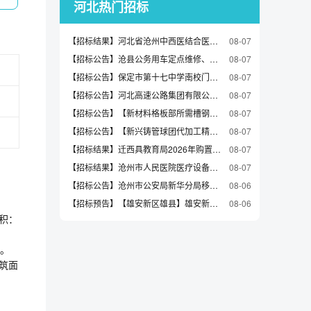
河北热门招标
【招标结果】河北省沧州中西医结合医院液氧供应服务项目中标公告
08-07
【招标公告】沧县公务用车定点维修、定点保险、定点加油项目采购招标公告
08-07
【招标公告】保定市第十七中学南校门及校园民国老校门复建工程招标公告
08-07
【招标公告】河北高速公路集团有限公司2026年机电养护工程施工（第一批）招标公告
08-07
【招标公告】【新材料格板部所需槽钢采购】采购公告
08-07
【招标公告】【新兴铸管球团代加工精粉采购0806】采购公告
08-07
【招标结果】迁西具教育局2026年购置第二幼儿园等园所玩教县项目（一）询价成交公告
08-07
【招标结果】沧州市人民医院医疗设备更新购置项目（一）03包、04包中标公告（三次）
08-07
【招标公告】沧州市公安局新华分局移动警务终端服务采购项目（三次）招标公告
08-06
【招标预告】【雄安新区雄县】雄安新区雄县组团供水设施更新改造工程（二期）监理预公示（含招标文件）
08-06
面积：
㎡。
建筑面