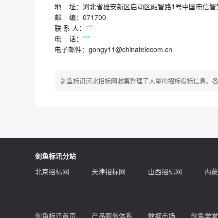
地 址：河北省雄安新区启动区融智路1号中国电信智
邮 编：071700
联 系 人：
***
电 话：
***
电子邮件：gongy11@chinatelecom.cn
剑鱼标讯河北招标网收集整理了大量的招标投标信息、
剑鱼标讯分站
北京招标网
天津招标网
山西招标网
内蒙
剑鱼标讯首页
产品服务体系
数据市场
剑鱼学堂