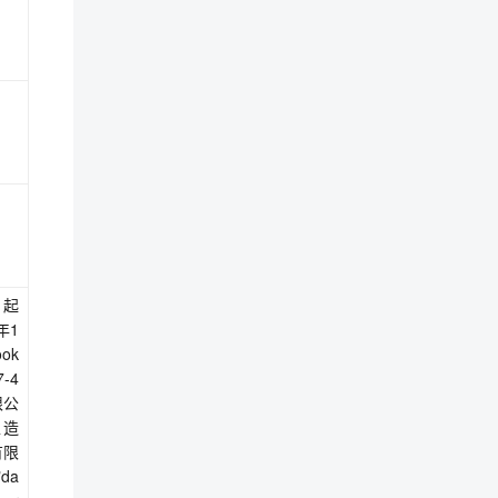
之日起
年1
ook
7-4
有限公
人工造
有限
"da