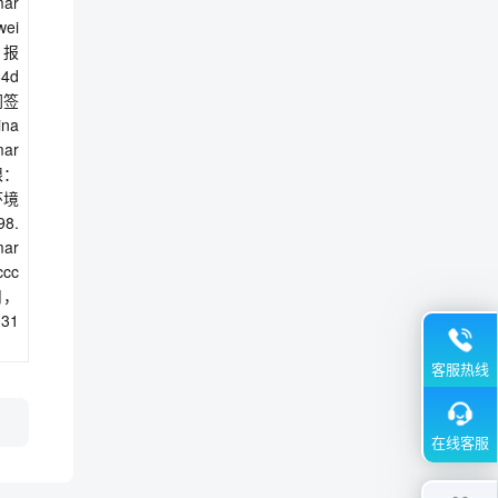
mar
ei
投标报
64d
同签
na
mar
限：
环境
98.
mar
ccc
月，
31
客服热线
在线客服