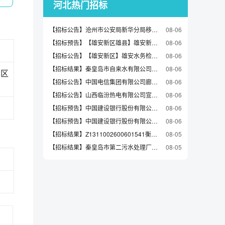
河北热门招标
【招标公告】沧州市公安局新华分局移动警务终端服务采购项目（三次）招标公告
08-06
【招标预告】【雄安新区雄县】雄安新区雄县组团供水设施更新改造工程（二期）监理预公示（含招标文件）
08-06
【招标公告】【雄安新区】雄安水务检验检测中心项目仪器设备采购招标公告
08-06
【招标结果】秦皇岛市自来水有限公司2026年度扩户(含一般扩户)所需水表采购中标候选人公示
08-06
地区
【招标公告】中国电信集团有限公司廊坊分公司2026年校园融合认证网关设备采购项目（四次）询比公告
08-06
【招标公告】山西临汾热电有限公司宣化源和塔院光伏电站电力监控系统安全防护装置升级改造项目询比采购公告
08-06
【招标预告】中国建设银行股份有限公司石家庄分行河北医科大学第三医院“智慧医院”二期项目软件包-临床试验和受试者补贴费用管理系统供应市场调研公告
08-06
【招标预告】中国建设银行股份有限公司石家庄分行河北医科大学第三医院“智慧医院”二期项目软件包-血液评估及计费收费系统供应市场调研公告
08-06
【招标结果】Z1311002600601541衡水市住房公积金管理中心办公及业务用房租赁服务采购项目结果公告
08-05
【招标结果】秦皇岛市第二污水处理厂提标扩容改造工程-材料试验检测服务竞争性磋商中标公告
08-05