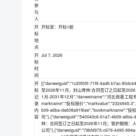
参
与
人
开
开标室：开标1舱
标
地
点
开
Jul 7, 2026
标
时
间
开
[{"danweiguid":"1c20f05f-71f9-4ad6-b7ac
标
至2026年11月，封山育林:合同签订之日起至2026年
记
1月-2031年12月","danweiname":"河北政基工程有限公司"}
录
markname":"投标报价","markvalue":"2324945.3
内
b09-a6ba-da608a91f6ae","bookmarkname":
容
司"},{"danweiguid":"540040c6-61a7-4b09-a
林：合同签订之日起至2026年11月；管护期限：人工造林
公司"},{"danweiguid":"79bfd975-c679-4495-994a