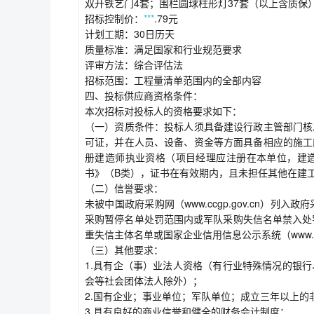
双开铁艺门4套；围栏圆球柱形灯37套（以上含质保
招标控制价：
***
.79元
计划工期：30日历天
质量标准：满足国家和行业规范要求
评审方法：综合评估法
招标范围：工程量清单范围内的全部内容
四、投标供应商资格条件：
本次招标对投标人的资格要求如下：
（一）资质条件：投标人须具备建设行政主管部门核
可证，并在人员、设备、资金等方面具备相应的施工
册建造师执业资格（项目经理应注册在本单位，建
书》（B类），证书在有效期内，且未担任其他在建
（二）信誉要求：
未被中国政府采购网（www.ccgp.gov.cn）列入政
采购暂停名单处罚范围内或军队采购失信名单禁入处罚期和处罚
重失信主体名单或国家企业信用信息公示系统（www.gs
（三）其他要求：
1.具有企（事）业法人资格（有行业特殊情况的银
会等社会团体法人除外）；
2.国有企业；事业单位；军队单位；成立三年以上的
3.具有良好的商业信誉和健全的财务会计制度；