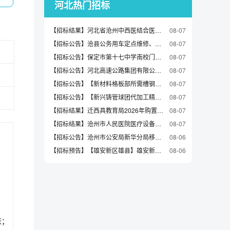
河北热门招标
【招标结果】河北省沧州中西医结合医院液氧供应服务项目中标公告
08-07
【招标公告】沧县公务用车定点维修、定点保险、定点加油项目采购招标公告
08-07
【招标公告】保定市第十七中学南校门及校园民国老校门复建工程招标公告
08-07
【招标公告】河北高速公路集团有限公司2026年机电养护工程施工（第一批）招标公告
08-07
【招标公告】【新材料格板部所需槽钢采购】采购公告
08-07
【招标公告】【新兴铸管球团代加工精粉采购0806】采购公告
08-07
【招标结果】迁西具教育局2026年购置第二幼儿园等园所玩教县项目（一）询价成交公告
08-07
【招标结果】沧州市人民医院医疗设备更新购置项目（一）03包、04包中标公告（三次）
08-07
【招标公告】沧州市公安局新华分局移动警务终端服务采购项目（三次）招标公告
08-06
【招标预告】【雄安新区雄县】雄安新区雄县组团供水设施更新改造工程（二期）监理预公示（含招标文件）
08-06
米；