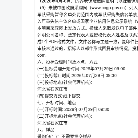
（2026年4月-6月）的养老保险缴纳证明（以社
（9）未被中国政府采购网（www.ccgp.gov.cn）
军队采购暂停名单处罚范围内或军队采购失信名单禁入处罚期和
入严重失信主体名单或国家企业信用信息公示系统（www
本项目采取网上发放方式。投标人采取发送电子邮件
列明公司名称、法定代表人或授权代表人姓名及联系
成1个PDF格式文件，文件名称与主题一致，复印
审核未通过的，招标人以邮件形式回复审核情况，投标人
com。
六、投标受理时间及地点、方式
(一)投标受理开始时间:2026年07月29日 09:00
(二)投标截止时间:2026年07月29日 09:30
(三)投标地点(社会代理机构):
河北省石家庄市
(四)提交方式:线下提交
七、开标时间、地点
(一)开标时间: 2026年07月29日 09:30
(二)开标地点(社会代理机构):
河北省石家庄市
八、样品
采购包(1 )：不需要提交样品