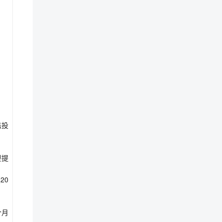
盖投
要提
20
个月