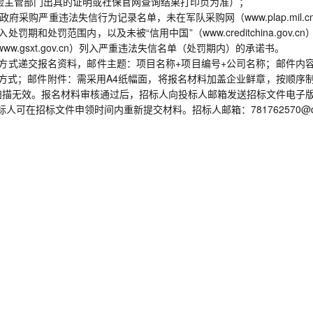
会保险主管部门出具的证明或社保官网查询结果打印页为准）；
列入政府采购严重违法失信行为记录名单，未在军队采购网（www.plap.mil.c
处罚范围内，以及未被“信用中国”（www.creditchina.gov.cn
.gsxt.gov.cn）列入严重违法失信名单（处罚期内）的承诺书。
方式递交报名资料，邮件主题：项目名称+项目编号+公司名称；邮件内
方式；邮件附件：需采用A4纸幅面，将报名材料加盖企业鲜章，按顺序
件扫描无效。报名材料审核通过后，招标人向投标人邮箱发送招标文件电子
可在招标文件申领时间内重新提交材料。招标人邮箱：781762570@q