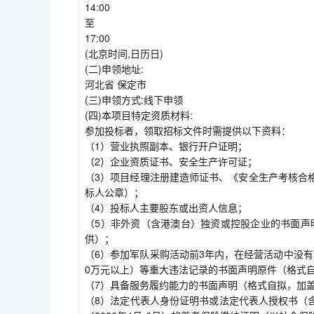
14:00
至
17:00
(北京时间,日历日)
(二)申领地址:
河北省 保定市
(三)申领方式:线下申领
(四)本项目特定资质材料:
参加投标者，领取招标文件时需提供以下资料：
（1）营业执照副本、银行开户证明；
（2）企业资质证书、安全生产许可证；
（3）项目经理注册建造师证书、《安全生产考核合
标人公章）；
（4）投标人主要股东或出资人信息；
（5）非外资（含港澳台）独资或控股企业的书面声
供）；
（6）参加军队采购活动前3年内，在经营活动中没
0万元以上）等重大违法记录的书面声明原件（格式
（7）具备服务履约能力的书面声明（格式自拟，加
（8）法定代表人身份证明书或法定代表人授权书（