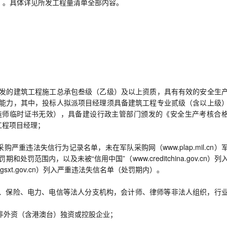
）。具体详见所发工程量清单全部内容。
发的建筑工程施工总承包叁级（乙级）及以上资质，具有有效的安全生
能力，其中，投标人拟派项目经理须具备建筑工程专业贰级（含以上级
造师临时证书无效），具备建设行政主管部门颁发的《安全生产考核合
工程项目经理；
府采购严重违法失信行为记录名单，未在军队采购网（www.plap.mil.cn）
范围内，以及未被“信用中国”（www.creditchina.gov.cn）列
xt.gov.cn）列入严重违法失信名单（处罚期内）。
行、保险、电力、电信等法人分支机构，会计师、律师等非法人组织，行
非外资（含港澳台）独资或控股企业；