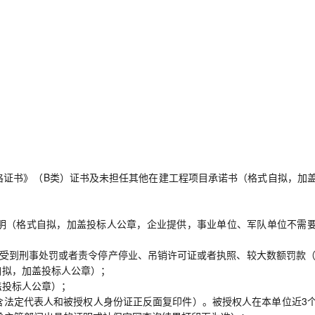
格证书》（B类）证书及未担任其他在建工程项目承诺书（格式自拟，加
明（格式自拟，加盖投标人公章，企业提供，事业单位、军队单位不需
有受到刑事处罚或者责令停产停业、吊销许可证或者执照、较大数额罚款（
自拟，加盖投标人公章）；
盖投标人公章）；
含法定代表人和被授权人身份证正反面复印件）。被授权人在本单位近3