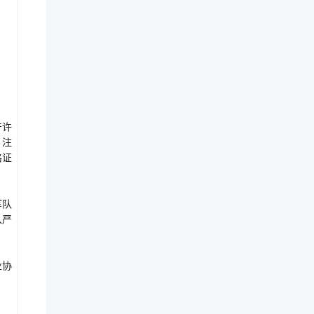
产许
）注
格证
军队
入严
业协