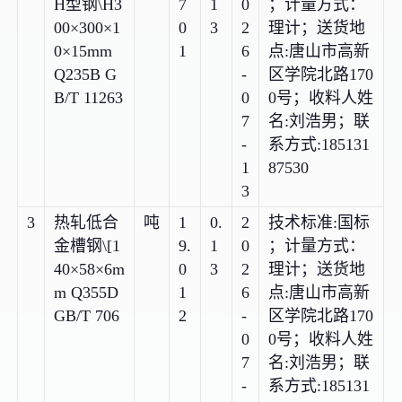
H型钢\H3
7
1
0
；计量方式：
00×300×1
0
3
2
理计；送货地
0×15mm
1
6
点:唐山市高新
Q235B G
-
区学院北路170
B/T 11263
0
0号；收料人姓
7
名:刘浩男；联
-
系方式:185131
1
87530
3
3
热轧低合
吨
1
0.
2
技术标准:国标
金槽钢\[1
9.
1
0
；计量方式：
40×58×6m
0
3
2
理计；送货地
m Q355D
1
6
点:唐山市高新
GB/T 706
2
-
区学院北路170
0
0号；收料人姓
7
名:刘浩男；联
-
系方式:185131