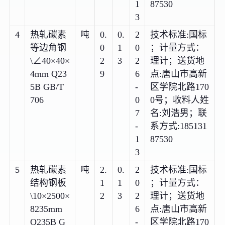
1
87530
3
4
热轧碳素
吨
0.
0.
2
技术标准:国标
等边角钢
0
1
0
；计量方式：
\∠40×40×
2
3
2
理计；送货地
4mm Q23
9
6
点:唐山市高新
5B GB/T
-
区学院北路170
706
0
0号；收料人姓
7
名:刘浩男；联
-
系方式:185131
1
87530
3
5
热轧碳素
吨
2.
0.
2
技术标准:国标
结构钢板
1
1
0
；计量方式：
\10×2500×
2
3
2
理计；送货地
8235mm
6
点:唐山市高新
Q235B G
-
区学院北路170