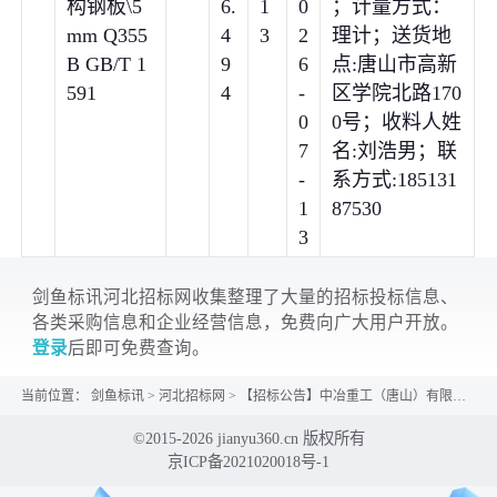
构钢板\5
6.
1
0
；计量方式：
mm Q355
4
3
2
理计；送货地
B GB/T 1
9
6
点:唐山市高新
591
4
-
区学院北路170
0
0号；收料人姓
7
名:刘浩男；联
-
系方式:185131
1
87530
3
剑鱼标讯河北招标网收集整理了大量的招标投标信息、
各类采购信息和企业经营信息，免费向广大用户开放。
登录
后即可免费查询。
当前位置：
剑鱼标讯
>
河北招标网
>
【招标公告】中冶重工（唐山）有限公司钢材询价0020
©2015-2026 jianyu360.cn 版权所有
京ICP备2021020018号-1