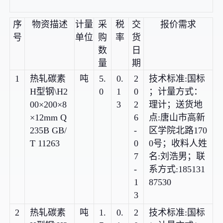
序
物资描述
计量
采
税
交
报价需求
号
单位
购
率
货
数
日
量
期
1
热轧碳素
吨
5.
0.
2
技术标准:国标
H型钢\H2
0
1
0
；计量方式：
00×200×8
3
2
理计；送货地
×12mm Q
6
点:唐山市高新
235B GB/
-
区学院北路170
T 11263
0
0号；收料人姓
7
名:刘浩男；联
-
系方式:185131
1
87530
3
2
热轧碳素
吨
1.
0.
2
技术标准:国标