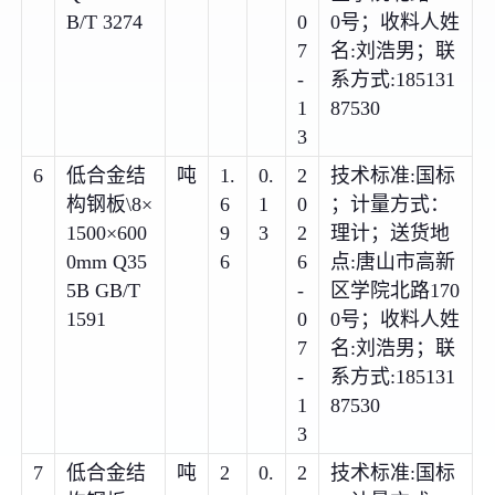
B/T 3274
0
0号；收料人姓
7
名:刘浩男；联
-
系方式:185131
1
87530
3
6
低合金结
吨
1.
0.
2
技术标准:国标
构钢板\8×
6
1
0
；计量方式：
1500×600
9
3
2
理计；送货地
0mm Q35
6
6
点:唐山市高新
5B GB/T
-
区学院北路170
1591
0
0号；收料人姓
7
名:刘浩男；联
-
系方式:185131
1
87530
3
7
低合金结
吨
2
0.
2
技术标准:国标