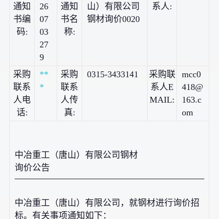
通知
26
通知
山）有限公司
系人:
书编
07
书名
钢材询价0020
码:
03
称:
27
9
采购
**
采购
0315-3433141
采购联
mcc0
联系
*
联系
系人E
418@
人电
人传
MAIL:
163.c
话:
真:
om
中冶重工（唐山）有限公司钢材
询价公告
中冶重工（唐山）有限公司，就钢材进行询价招
标。有关事项通知如下：