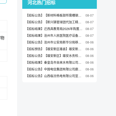
河北热门招标
【招标公告】【新材料格板部所需槽钢采购】采购公告
08-07
【招标公告】【新兴铸管球团代加工精粉采购0806】采购公告
08-07
【招标结果】迁西具教育局2026年购置第二幼儿园等园所玩教县项目（一）询价成交公告
08-07
【招标结果】沧州市人民医院医疗设备更新购置项目（一）03包、04包中标公告（三次）
08-07
货物
【招标公告】沧州市公安局新华分局移动警务终端服务采购项目（三次）招标公告
08-06
【招标预告】【雄安新区雄县】雄安新区雄县组团供水设施更新改造工程（二期）监理预公示（含招标文件）
08-06
【招标公告】【雄安新区】雄安水务检验检测中心项目仪器设备采购招标公告
08-06
【招标结果】秦皇岛市自来水有限公司2026年度扩户(含一般扩户)所需水表采购中标候选人公示
08-06
【招标公告】中国电信集团有限公司廊坊分公司2026年校园融合认证网关设备采购项目（四次）询比公告
08-06
【招标公告】山西临汾热电有限公司宣化源和塔院光伏电站电力监控系统安全防护装置升级改造项目询比采购公告
08-06