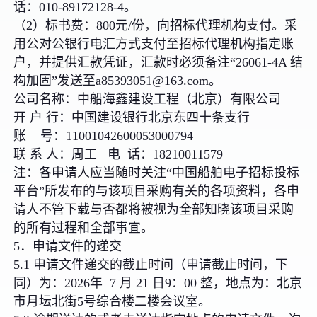
话：010-89172128-4。
（2）标书费：800元/份，向招标代理机构支付。采
用公对公银行电汇方式支付至招标代理机构指定账
户，并提供汇款凭证，汇款时必须备注“26061-4A 结
构加固”发送至a85393051@163.com。
公司名称：中船海鑫建设工程（北京）有限公司
开 户 行：中国建设银行北京东四十条支行
账 号：11001042600053000794
联 系 人：周工 电 话：18210011579
注：各申请人应当随时关注“中国船舶电子招标投标
平台”所发布的与该项目采购有关的各项资料，各申
请人不管下载与否都将被视为全部知晓该项目采购
的所有过程和全部事宜。
5．申请文件的递交
5.1 申请文件递交的截止时间（申请截止时间，下
同）为：2026年 7 月 21 日9：00 整，地点为：北京
市月坛北街5号综合楼二楼会议室。