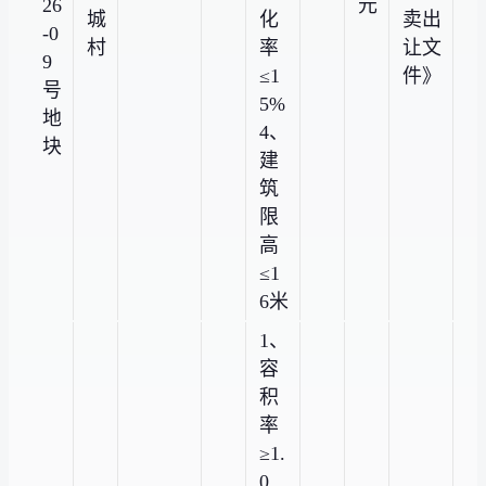
26
元
城
化
卖出
-0
村
率
让文
9
≤1
件》
号
5%
地
4、
块
建
筑
限
高
≤1
6米
1、
容
积
率
≥1.
0