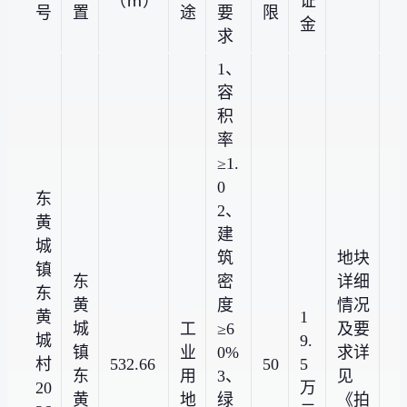
（㎡）
证
号
置
途
要
限
金
求
1、
容
积
率
≥1.
0
东
2、
黄
建
城
筑
地块
镇
东
密
详细
东
黄
度
情况
黄
1
城
工
≥6
及要
城
9.
镇
业
0%
求详
村
532.66
50
5
东
用
3、
见
20
万
黄
地
绿
《拍