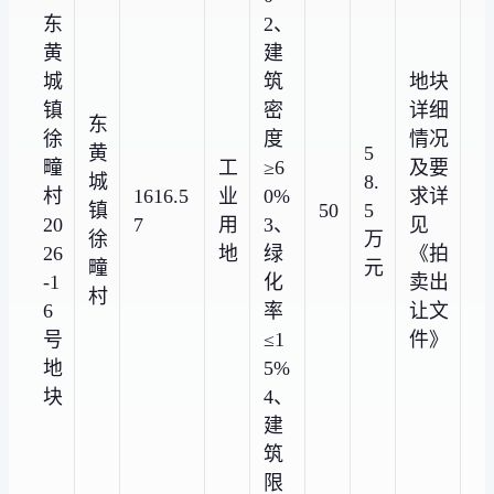
东
2、
黄
建
城
筑
地块
镇
密
详细
东
徐
度
情况
黄
5
疃
工
≥6
及要
城
8.
村
1616.5
业
0%
求详
镇
50
5
20
7
用
3、
见
徐
万
26
地
绿
《拍
疃
元
-1
化
卖出
村
6
率
让文
号
≤1
件》
地
5%
块
4、
建
筑
限