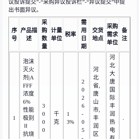
议投诉提交”-“采购异议投诉栏”-“异议提交”中提
出书面异议。
采
需
采购
序
产品描
购
计量
用
交货
备
税率
需求
号
述
数
单位
日
地点
注
单位
量
期
河
泡沫
北
灭火
河
大
剂|A
北
2
唐
FFF
省,
0
国
浓度
唐
2
际
6%
山
3
6
丰
性能
市,
0
千
1
-
润
1
极别
丰
.
0
克
3%
0
热
Ⅱ
润
0
5
电
抗烧
区
-
有