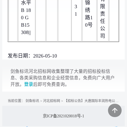
水平
锦
3
限
B 18
绣
1
责
0 G
路1
任
B15
0号
公
308||
司
发布日期：2026-05-10
剑鱼标讯河北招标网收集整理了大量的招标投标信
息、各类采购信息和企业经营信息，免费向广大用户
开放。
登录
后即可免费查询。
当前位置：
剑鱼标讯
>
河北招标网
>
【招标公告】大唐国际丰润热电公司泡沫灭火剂询比采购公告
京ICP备2021020018号-1