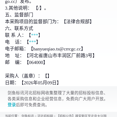
go.cc）发布。
3.其他说明： 【/】。
五、监督部门
本采购项目的监督部门为：【法律合规部】
六、联系方式
联 系 人：【
***
】
电 话：【
***
】
电子邮箱：【hanyueqiao.ts@crrcgc.cc】
地 址：【河北省唐山市丰润区厂前路3号】
邮 编：【064000】
采购人（盖章）：【】
日期：【2026年05月09日】
剑鱼标讯河北招标网收集整理了大量的招标投标信息、
各类采购信息和企业经营信息，免费向广大用户开放。
登录
后即可免费查询。
当前位置：
剑鱼标讯
>
河北招标网
>
【招标公告】雄安新区至北京大兴国际机场快线项目车辆动力学性能试验直接采购公示