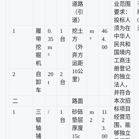
道路
业范围
（引
要求：
道）
投标人
须为在
1
履
0.
1
挖土
m
46
中华人
带
35
台
方
³
4.
民共和
挖
m
（外
00
国境内
掘
³
弃方
工商注
机
运距
册登记
10公
2
自
20
2
的独立
里）
卸
t
台
法人，
车
并符合
本次招
二
路面
标项目
1
三
/
1
砂砾
m
11
经营范
辊
台
垫层
2
2
围，能
轴
厚度
3.
够独立
铺
15c
00