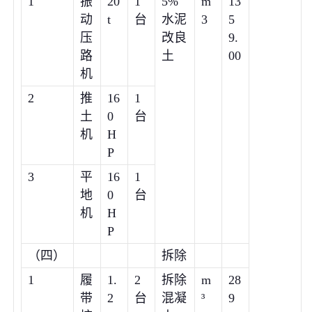
1
振
20
1
5%
m
13
动
t
台
水泥
3
5
压
改良
9.
路
土
00
机
2
推
16
1
土
0
台
机
H
P
3
平
16
1
地
0
台
机
H
P
（四）
拆除
1
履
1.
2
拆除
m
28
带
2
台
混凝
³
9