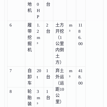
地
0
台
机
H
P
6
履
1.
2
土方
m
11
带
2
台
开挖
³
8
挖
m
（1
6.
掘
³
公里
00
机
内倒
土
方）
7
自
20
1
弃土
m
41
卸
t
台
外运
³
8.
车
（运
00
距10
8
轮
3
1
公
胎
m
台
里）
装
³