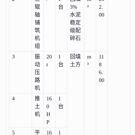
辊
台
3%
³
2.
轴
水泥
00
铺
稳定
筑
级配
机
碎石
组
3
振
20
1
回填
m
11
动
t
台
土方
³
8
压
6.
路
00
机
4
推
16
1
土
0
台
机
H
P
5
平
16
1