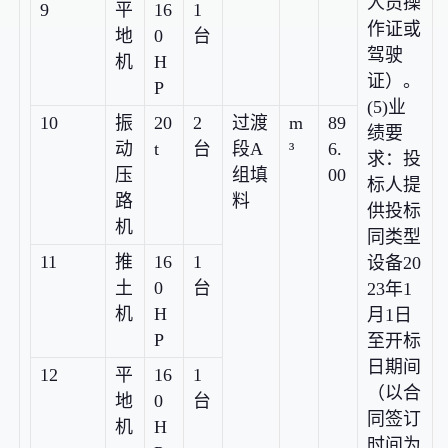
人员操
9
平
16
1
作证或
地
0
台
驾驶
机
H
证）。
P
(5)业
10
振
20
2
过渡
m
89
绩要
动
t
台
段A
³
6.
求：投
压
组填
00
标人提
路
料
供投标
机
同类型
11
推
16
1
设备20
土
0
台
23年1
机
H
月1日
P
至开标
日期间
12
平
16
1
（以合
地
0
台
同签订
机
H
时间为