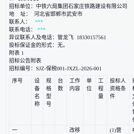
招标单位：中铁六局集团石家庄铁路建设有限公司
地 址： 河北省邯郸市武安市
联系人：
***
联系电话：
***
异议联系人及电话：管龙飞 18330157561
投标保证金的形式：无。
附表 1
招标公告附表
招标编号：SJZ-保税001-JXZL-2026-001
序号
设
规
台
工作
单
工
投标人
备
格
数
内容
位
程
资格条
名
型
量
件
称
号
一
改移
(1)营