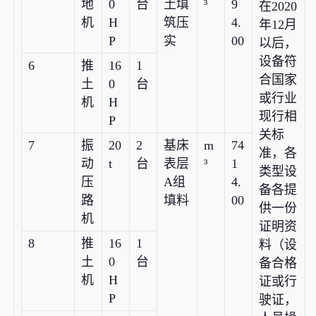
地
0
台
土填
³
9
在2020
机
H
筑压
4.
年12月
P
实
00
以后，
设备符
6
推
16
1
合国家
土
0
台
或行业
机
H
现行相
P
关标
7
振
20
2
基床
m
74
准，各
动
t
台
表层
³
1
类型设
压
A组
4.
备各提
路
填料
00
供一份
机
证明资
8
推
16
1
料（设
土
0
台
备合格
机
H
证或行
P
驶证，