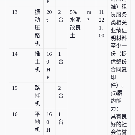
P
准）租
13
振
20
2
5%
m
11
赁服务
动
t
台
水泥
³
22
类相关
压
改良
1.
业绩证
路
土
00
明材料
机
至少一
14
推
16
1
份（提
土
0
台
供整份
机
H
合同复
P
印
件）。
15
路
2
(6)履
拌
台
约能
机
力：
16
平
16
1
具有良
地
0
台
好的社
机
H
会信誉