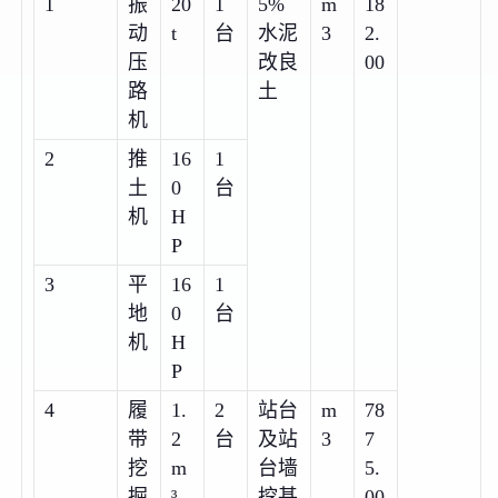
1
振
20
1
5%
m
18
动
t
台
水泥
3
2.
压
改良
00
路
土
机
2
推
16
1
土
0
台
机
H
P
3
平
16
1
地
0
台
机
H
P
4
履
1.
2
站台
m
78
带
2
台
及站
3
7
挖
m
台墙
5.
掘
³
挖基
00