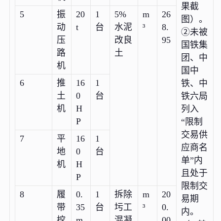
果截
5
振
20
1
5%
m
26
图）。
动
t
台
水泥
³
8.
②未被
压
改良
95
国铁集
路
土
团、中
机
国中
6
推
16
1
铁、中
土
0
台
铁六局
机
H
列入
P
“限制
交易供
7
平
16
1
应商名
地
0
台
单”内
机
H
且处于
P
限制交
8
履
0.
1
拆除
m
20
易期
带
35
台
圬工
³
0.
内。
挖
m
混凝
00