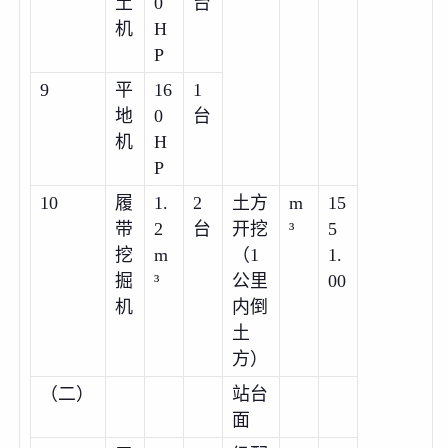
土
0
台
机
H
P
9
平
16
1
地
0
台
机
H
P
10
履
1.
2
土方
m
15
带
2
台
开挖
³
5
挖
m
（1
1.
掘
³
公里
00
机
内倒
土
方）
（二）
站台
面