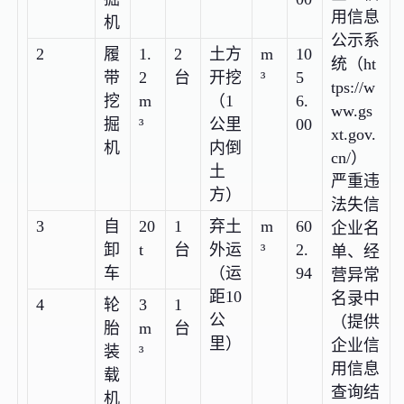
用信息
机
公示系
2
履
1.
2
土方
m
10
统（ht
带
2
台
开挖
³
5
tps://w
挖
m
（1
6.
ww.gs
掘
³
公里
00
xt.gov.
机
内倒
cn/）
土
严重违
方）
法失信
3
自
20
1
弃土
m
60
企业名
卸
t
台
外运
³
2.
单、经
车
（运
94
营异常
距10
名录中
4
轮
3
1
公
（提供
胎
m
台
里）
企业信
装
³
用信息
载
查询结
机