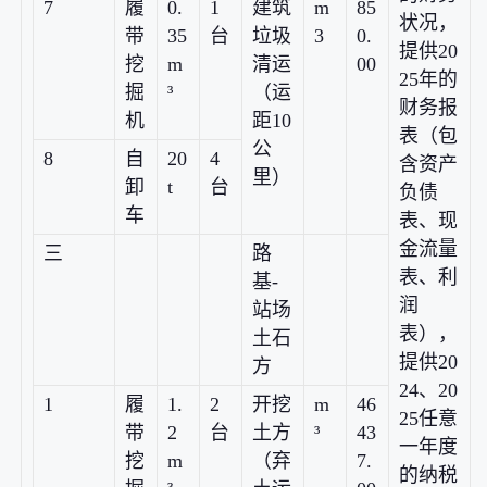
7
履
0.
1
建筑
m
85
状况，
带
35
台
垃圾
3
0.
提供20
挖
m
清运
00
25年的
掘
³
（运
财务报
机
距10
表（包
公
8
自
20
4
含资产
里）
卸
t
台
负债
车
表、现
金流量
三
路
表、利
基-
润
站场
表），
土石
提供20
方
24、20
1
履
1.
2
开挖
m
46
25任意
带
2
台
土方
³
43
一年度
挖
m
（弃
7.
的纳税