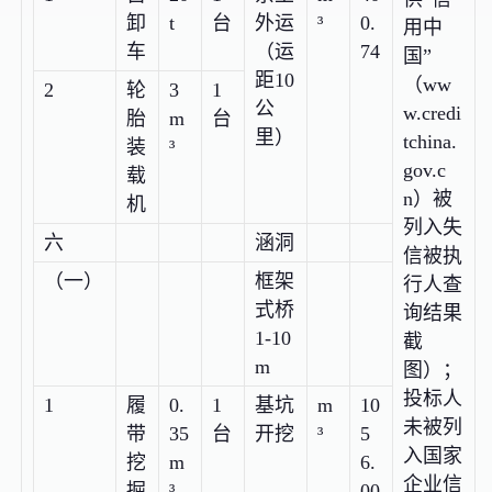
卸
t
台
外运
³
0.
用中
车
（运
74
国”
距10
（ww
2
轮
3
1
公
w.credi
胎
m
台
里）
tchina.
装
³
gov.c
载
n）被
机
列入失
六
涵洞
信被执
（一）
框架
行人查
式桥
询结果
1-10
截
m
图）；
投标人
1
履
0.
1
基坑
m
10
未被列
带
35
台
开挖
³
5
入国家
挖
m
6.
企业信
掘
³
00