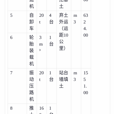
机
土
5
自
20
4
弃土
m
63
卸
t
台
外运
3
2
车
（运
4.
距10
00
6
轮
3
1
公
胎
m
台
里）
装
³
载
机
7
振
20
1
站台
m
15
动
t
台
墙填
3
5
压
土
1.
路
00
机
8
推
16
1