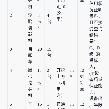
掘
³
土运
00
信用状
机
距10
况证明
公
2
轮
3
4
资料，
里）
胎
m
台
且不接
装
³
受查询
载
结果
机
是”
C、D
3
自
20
15
级“的
卸
t
台
投标
车
人。
4
履
1.
2
开挖
m
12
(4)设
带
2
台
土方
³
51
备质量
挖
m
（利
5.
保证能
掘
³
用
00
力：
机
方）
设备出
5
平
16
1
普通
m
12
厂年限