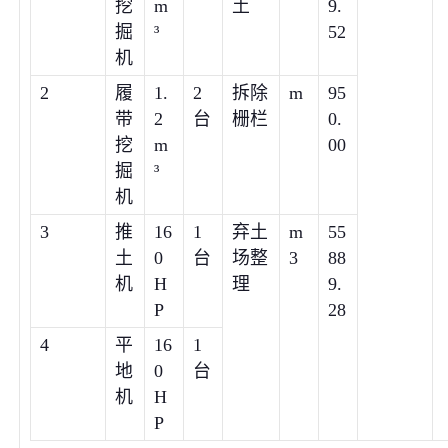
挖
m
土
9.
掘
³
52
机
2
履
1.
2
拆除
m
95
带
2
台
栅栏
0.
挖
m
00
掘
³
机
3
推
16
1
弃土
m
55
土
0
台
场整
3
88
机
H
理
9.
P
28
4
平
16
1
地
0
台
机
H
P