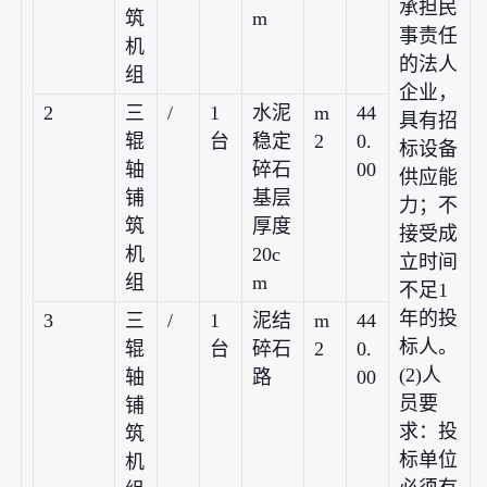
承担民
筑
m
事责任
机
的法人
组
企业，
2
三
/
1
水泥
m
44
具有招
辊
台
稳定
2
0.
标设备
轴
碎石
00
供应能
铺
基层
力；不
筑
厚度
接受成
机
20c
立时间
组
m
不足1
年的投
3
三
/
1
泥结
m
44
标人。
辊
台
碎石
2
0.
(2)人
轴
路
00
员要
铺
求：投
筑
标单位
机