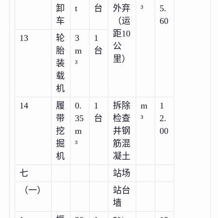
卸
t
台
外弃
³
5.
车
（运
60
距10
13
轮
3
1
公
胎
m
台
里）
装
³
载
机
14
履
0.
1
拆除
m
1
带
35
台
检查
³
2.
挖
m
井钢
00
掘
³
筋混
机
凝土
七
站场
（一）
站台
墙