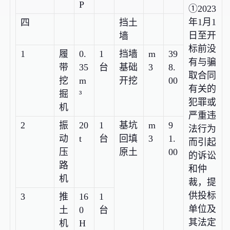
P
①2023
年1月1
四
挡土
日至开
墙
标前没
1
履
0.
1
挡墙
m
39
有与骗
带
35
台
基础
3
8.
取合同
挖
m
开挖
00
有关的
掘
³
犯罪或
机
严重违
2
振
20
1
基坑
m
9
法行为
动
t
台
回填
3
1.
而引起
压
原土
00
的诉讼
路
和仲
机
裁，提
供投标
3
推
16
1
单位及
土
0
台
其法定
机
H