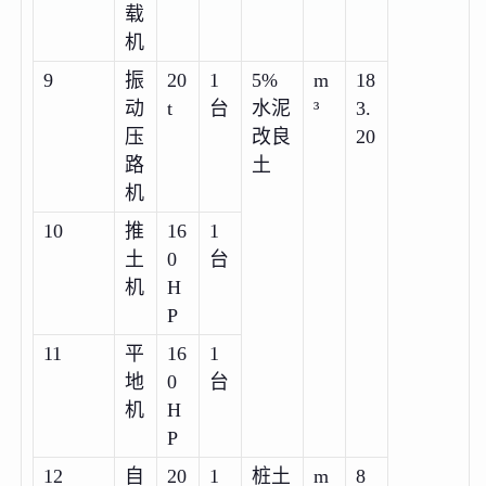
载
机
9
振
20
1
5%
m
18
动
t
台
水泥
³
3.
压
改良
20
路
土
机
10
推
16
1
土
0
台
机
H
P
11
平
16
1
地
0
台
机
H
P
12
自
20
1
桩土
m
8