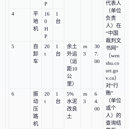
代表人
P
（单位
4
平
16
1
负责
地
0
台
人）在
机
H
“中国
P
裁判文
5
自
20
1
余土
m
30
书网”
卸
t
台
外运
3
7.
（wen
车
（运
00
shu.co
距10
urt.go
公
v.cn）
里）
对“行
贿”
6
振
20
1
5%
m
6
（单位
动
t
台
水泥
3
4.
或个
压
改良
00
人）的
路
土
查询结
机