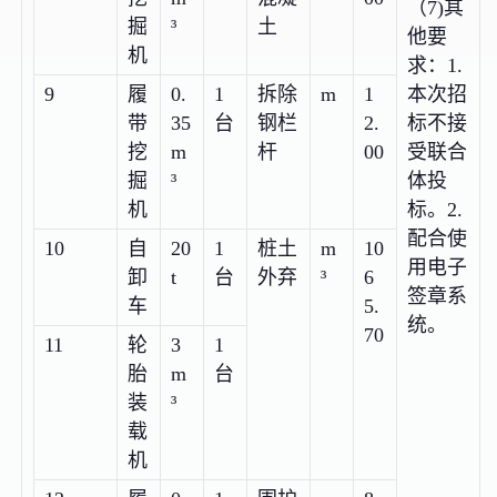
（7)其
掘
³
土
他要
机
求：1.
9
履
0.
1
拆除
m
1
本次招
带
35
台
钢栏
2.
标不接
挖
m
杆
00
受联合
掘
³
体投
机
标。2.
配合使
10
自
20
1
桩土
m
10
用电子
卸
t
台
外弃
³
6
签章系
车
5.
统。
70
11
轮
3
1
胎
m
台
装
³
载
机