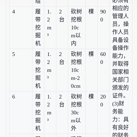
必须有
组
相应的
4
履
1.
2
砍树
棵
90
管理人
带
2
台
挖根
0
员，操
挖
m
10c
作人员
掘
³
m以
具备设
机
内
备操作
5
履
1.
2
砍树
棵
60
能力，
带
2
台
挖根
0
并取得
挖
m
10c
国家相
掘
³
m-2
关部门
机
0cm
颁发的
证件。
6
履
1.
2
砍树
棵
20
(3)财
带
2
台
挖根
0
务能
挖
m
30c
力：具
掘
³
m以
有良好
机
外
的财务