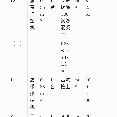
12
履
0.
1
围护
m
8
带
35
台
拆除
³
2.
挖
m
C30
63
掘
³
钢筋
机
混凝
土
（二）
K36
+54
5 1-
1.5
m
1
履
0.
1
基坑
m
16
带
35
台
挖土
³
0
挖
m
4.
掘
³
00
机
2
三
/
1
回填
m
26