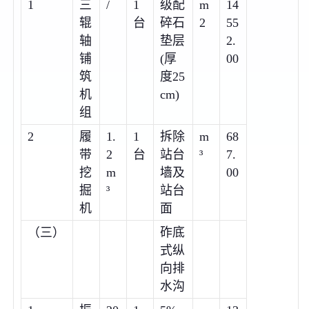
1
三
/
1
级配
m
14
辊
台
碎石
2
55
轴
垫层
2.
铺
(厚
00
筑
度25
机
cm)
组
2
履
1.
1
拆除
m
68
带
2
台
站台
³
7.
挖
m
墙及
00
掘
³
站台
机
面
（三）
砟底
式纵
向排
水沟