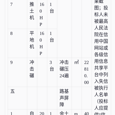
果截
7
推
16
1
图；投
土
0
台
标人未
机
H
被最高
P
人民法
8
平
16
1
院在信
地
0
台
用中国
机
H
网站或
P
各级信
用信息
9
冲
3
冲击
㎡
22
共享平
击
台
碾压
81
台中列
碾
24遍
0.
入失信
00
被执行
五
路基
人名单
声屏
（投标
障
人应提
1
自
20
1
余土
m
40
供“信